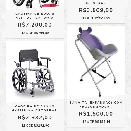
ORTOBRAS.
R$3.509,00
CADEIRA DE RODAS
VENTUS- ORTOMIX
12
X DE
R$362,92
R$7.200,00
12
X DE
R$744,66
BANHITA (EXPANSÃO) COM
CADEIRA DE BANHO
PROLONGADOR .
HYGIENIKA-ORTOBRAS.
R$1.500,00
R$2.832,00
12
X DE
R$155,14
12
X DE
R$292,90