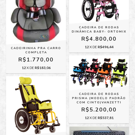
CADEIRA DE RODAS
DINÂMICA BABY- ORTOMIX
R$4.800,00
12
X DE
R$496,44
CADEIRINHA PRA CARRO
COMPLETA
R$1.770,00
12
X DE
R$183,06
CADEIRA DE RODAS
PRISMA (MODELO PADRÃO
COM CINTO)VANZETTI
R$5.200,00
12
X DE
R$537,81