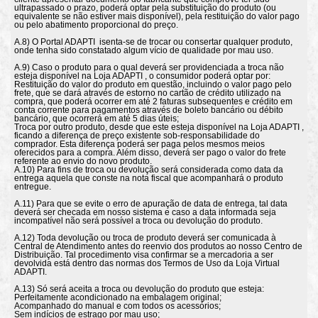
ultrapassado o prazo, poderá optar pela substituição do produto (ou
equivalente se não estiver mais disponível), pela restituição do valor pago
ou pelo abatimento proporcional do preço.
A.8) O Portal ADAPTI isenta-se de trocar ou consertar qualquer produto,
onde tenha sido constatado algum vício de qualidade por mau uso.
A.9) Caso o produto para o qual deverá ser providenciada a troca não
esteja disponível na Loja ADAPTI , o consumidor poderá optar por:
Restituição do valor do produto em questão, incluindo o valor pago pelo
frete, que se dará através de estorno no cartão de crédito utilizado na
compra, que poderá ocorrer em até 2 faturas subsequentes e crédito em
conta corrente para pagamentos através de boleto bancário ou débito
bancário, que ocorrerá em até 5 dias úteis;
Troca por outro produto, desde que este esteja disponível na Loja ADAPTI ,
ficando a diferença de preço existente sob-responsabilidade do
comprador. Esta diferença poderá ser paga pelos mesmos meios
oferecidos para a compra. Além disso, deverá ser pago o valor do frete
referente ao envio do novo produto.
A.10) Para fins de troca ou devolução será considerada como data da
entrega aquela que conste na nota fiscal que acompanhará o produto
entregue.
A.11) Para que se evite o erro de apuração de data de entrega, tal data
deverá ser checada em nosso sistema e caso a data informada seja
incompatível não será possível a troca ou devolução do produto.
A.12) Toda devolução ou troca de produto deverá ser comunicada à
Central de Atendimento antes do reenvio dos produtos ao nosso Centro de
Distribuição. Tal procedimento visa confirmar se a mercadoria a ser
devolvida está dentro das normas dos Termos de Uso da Loja Virtual
ADAPTI.
A.13) Só será aceita a troca ou devolução do produto que esteja:
Perfeitamente acondicionado na embalagem original;
Acompanhado do manual e com todos os acessórios;
Sem indícios de estrago por mau uso;