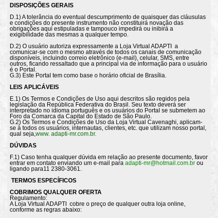
DISPOSIÇÕES GERAIS
D.1) A tolerância do eventual descumprimento de quaisquer das cláusulas
e condições do presente instrumento não constituirá novação das
obrigações aqui estipuladas e tampouco impedirá ou inibirá a
exigibilidade das mesmas a qualquer tempo.
D.2) O usuário autoriza expressamente a Loja Virtual ADAPTI a
comunicar-se com o mesmo através de todos os canais de comunicação
disponíveis, incluindo correio eletrônico (e-mail), celular, SMS, entre
outros, ficando ressaltado que a principal via de informação para o usuário
é o Portal.
G.3) Este Portal tem como base o horário oficial de Brasília.
LEIS APLICÁVEIS
E.1) Os Termos e Condições de Uso aqui descritos são regidos pela
legislação da República Federativa do Brasil. Seu texto deverá ser
interpretado no idioma português e os usuários do Portal se submetem ao
Foro da Comarca da Capital do Estado de São Paulo.
G.2) Os Termos e Condições de Uso da Loja Virtual Cavenaghi, aplicam-
se à todos os usuários, internautas, clientes, etc. que utilizam nosso portal,
qual seja,
www
. adapti-mr.com.br.
DÚVIDAS
F.1) Caso tenha qualquer dúvida em relação ao presente documento, favor
entrar em contato enviando um e-mail para
adapti-mr@hotmail.
com.br
ou
ligando para11 2380-3061.
TERMOS ESPECÍFICOS
COBRIMOS QUALQUER OFERTA
Regulamento:
A Loja Virtual ADAPTI cobre o preço de qualquer outra loja online,
conforme as regras abaixo: