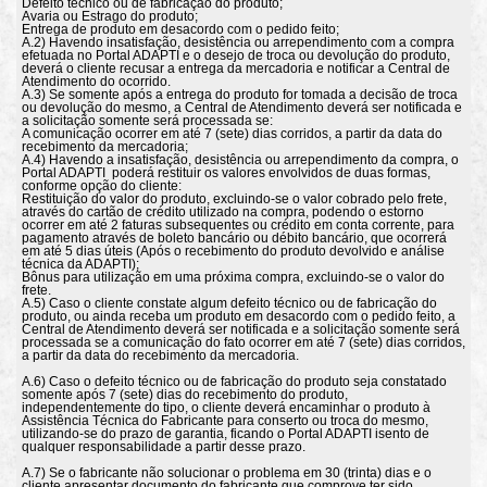
Defeito técnico ou de fabricação do produto;
Avaria ou Estrago do produto;
Entrega de produto em desacordo com o pedido feito;
A.2) Havendo insatisfação, desistência ou arrependimento com a compra
efetuada no Portal ADAPTI e o desejo de troca ou devolução do produto,
deverá o cliente recusar a entrega da mercadoria e notificar a Central de
Atendimento do ocorrido.
A.3) Se somente após a entrega do produto for tomada a decisão de troca
ou devolução do mesmo, a Central de Atendimento deverá ser notificada e
a solicitação somente será processada se:
A comunicação ocorrer em até 7 (sete) dias corridos, a partir da data do
recebimento da mercadoria;
A.4) Havendo a insatisfação, desistência ou arrependimento da compra, o
Portal ADAPTI poderá restituir os valores envolvidos de duas formas,
conforme opção do cliente:
Restituição do valor do produto, excluindo-se o valor cobrado pelo frete,
através do cartão de crédito utilizado na compra, podendo o estorno
ocorrer em até 2 faturas subsequentes ou crédito em conta corrente, para
pagamento através de boleto bancário ou débito bancário, que ocorrerá
em até 5 dias úteis (Após o recebimento do produto devolvido e análise
técnica da ADAPTI);
Bônus para utilização em uma próxima compra, excluindo-se o valor do
frete.
A.5) Caso o cliente constate algum defeito técnico ou de fabricação do
produto, ou ainda receba um produto em desacordo com o pedido feito, a
Central de Atendimento deverá ser notificada e a solicitação somente será
processada se a comunicação do fato ocorrer em até 7 (sete) dias corridos,
a partir da data do recebimento da mercadoria.
A.6) Caso o defeito técnico ou de fabricação do produto seja constatado
somente após 7 (sete) dias do recebimento do produto,
independentemente do tipo, o cliente deverá encaminhar o produto à
Assistência Técnica do Fabricante para conserto ou troca do mesmo,
utilizando-se do prazo de garantia, ficando o Portal ADAPTI isento de
qualquer responsabilidade a partir desse prazo.
A.7) Se o fabricante não solucionar o problema em 30 (trinta) dias e o
cliente apresentar documento do fabricante que comprove ter sido