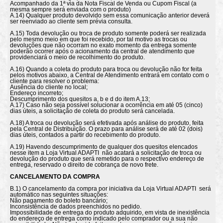
Acompanhado da 1ª via da Nota Fiscal de Venda ou Cupom Fiscal (a
mesma sempre será enviada com o produto)
A.14) Qualquer produto devolvido sem essa comunicação anterior deverá
ser reenviado ao cliente sem prévia consulta.
A.15) Toda devolução ou troca de produto somente poderá ser realizada
pelo mesmo meio em que foi recebido, por tal motivo as trocas ou
devoluções que não ocorram no exato momento da entrega somente
poderão ocorrer após o acionamento da central de atendimento que
providenciará o meio de recolhimento do produto.
A.16) Quando a coleta do produto para troca ou devolução não for feita
pelos motivos abaixo, a Central de Atendimento entrará em contato com o
cliente para resolver o problema:
Ausência do cliente no local;
Endereço incorreto;
Descumprimento dos quesitos a, b e d do item A.13;
A.17) Caso não seja possível solucionar a ocorrência em até 05 (cinco)
dias úteis, a solicitação de coleta do produto será cancelada.
A.18) A troca ou devolução será efetivada após análise do produto, feita
pela Central de Distribuição. O prazo para análise será de até 02 (dois)
dias úteis, contados a partir do recebimento do produto.
A.19) Havendo descumprimento de qualquer dos quesitos elencados
nesse item a Loja Virtual ADAPTI não acatará a solicitação de troca ou
devolução do produto que será remetido para o respectivo endereço de
entrega, reservado o direito de cobrança de novo frete.
CANCELAMENTO DA COMPRA
B.1) O cancelamento da compra por iniciativa da Loja Virtual ADAPTI será
automático nas seguintes situações:
Não pagamento do boleto bancário;
Inconsistência de dados preenchidos no pedido.
Impossibilidade de entrega do produto adquirido, em vista de inexistência
do endereço de entrega como indicado pelo comprador ou a sua não