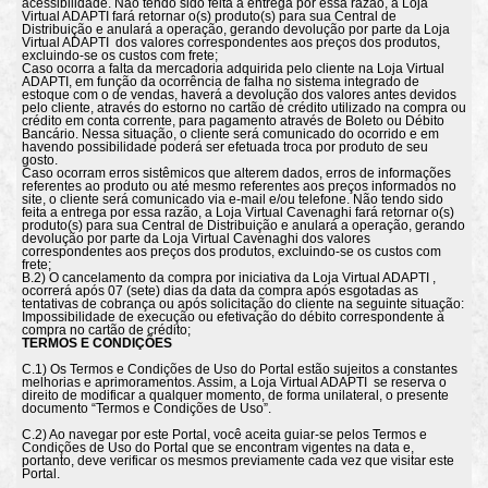
acessibilidade. Não tendo sido feita a entrega por essa razão, a Loja
Virtual ADAPTI fará retornar o(s) produto(s) para sua Central de
Distribuição e anulará a operação, gerando devolução por parte da Loja
Virtual ADAPTI dos valores correspondentes aos preços dos produtos,
excluindo-se os custos com frete;
Caso ocorra a falta da mercadoria adquirida pelo cliente na Loja Virtual
ADAPTI, em função da ocorrência de falha no sistema integrado de
estoque com o de vendas, haverá a devolução dos valores antes devidos
pelo cliente, através do estorno no cartão de crédito utilizado na compra ou
crédito em conta corrente, para pagamento através de Boleto ou Débito
Bancário. Nessa situação, o cliente será comunicado do ocorrido e em
havendo possibilidade poderá ser efetuada troca por produto de seu
gosto.
Caso ocorram erros sistêmicos que alterem dados, erros de informações
referentes ao produto ou até mesmo referentes aos preços informados no
site, o cliente será comunicado via e-mail e/ou telefone. Não tendo sido
feita a entrega por essa razão, a Loja Virtual Cavenaghi fará retornar o(s)
produto(s) para sua Central de Distribuição e anulará a operação, gerando
devolução por parte da Loja Virtual Cavenaghi dos valores
correspondentes aos preços dos produtos, excluindo-se os custos com
frete;
B.2) O cancelamento da compra por iniciativa da Loja Virtual ADAPTI ,
ocorrerá após 07 (sete) dias da data da compra após esgotadas as
tentativas de cobrança ou após solicitação do cliente na seguinte situação:
Impossibilidade de execução ou efetivação do débito correspondente à
compra no cartão de crédito;
TERMOS E CONDIÇÕES
C.1) Os Termos e Condições de Uso do Portal estão sujeitos a constantes
melhorias e aprimoramentos. Assim, a Loja Virtual ADAPTI se reserva o
direito de modificar a qualquer momento, de forma unilateral, o presente
documento “Termos e Condições de Uso”.
C.2) Ao navegar por este Portal, você aceita guiar-se pelos Termos e
Condições de Uso do Portal que se encontram vigentes na data e,
portanto, deve verificar os mesmos previamente cada vez que visitar este
Portal.