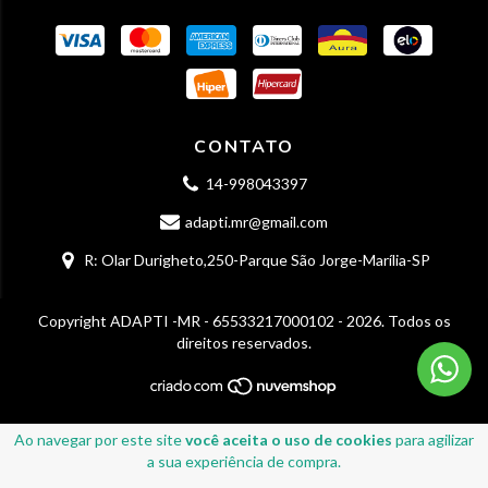
CONTATO
14-998043397
adapti.mr@gmail.com
R: Olar Durigheto,250-Parque São Jorge-Marília-SP
Copyright ADAPTI -MR - 65533217000102 - 2026. Todos os
direitos reservados.
Ao navegar por este site
você aceita o uso de cookies
para agilizar
a sua experiência de compra.