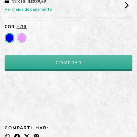
12
X DE
R$289,59
Ver meios de pagamento
COR:
AZUL
Meios de envio
ALTERAR CEP
Entregas para o CEP:
CALCULAR
COMPARTILHAR: